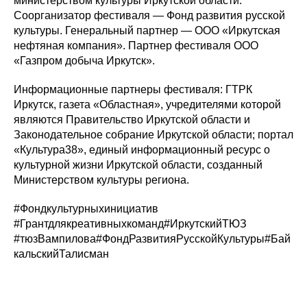
министерством культуры Иркутской области.
Соорганизатор фестиваля — Фонд развития русской
культуры. Генеральный партнер — ООО «Иркутская
нефтяная компания». Партнер фестиваля ООО
«Газпром добыча Иркутск».
Информационные партнеры фестиваля: ГТРК
Иркутск, газета «Областная», учредителями которой
являются Правительство Иркутской области и
Законодательное собрание Иркутской области; портал
«Культура38», единый информационный ресурс о
культурной жизни Иркутской области, созданный
Министерством культуры региона.
#Фондкультурныхинициатив
#Грантдлякреативныхкоманд#ИркутскийТЮЗ
#тюзВампилова#ФондРазвитияРусскойКультуры#Бай
кальскийТалисман