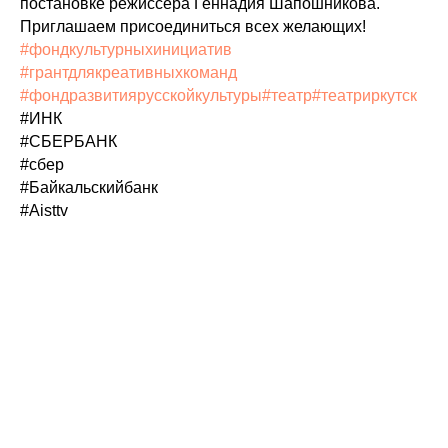
постановке режиссёра Геннадия Шапошникова.
Приглашаем присоединиться всех желающих!
#фондкультурныхинициатив
#грантдлякреативныхкоманд
#фондразвитиярусскойкультуры
#театр
#театриркутск
#ИНК
#СБЕРБАНК
#сбер
#Байкальскийбанк
#Aisttv
Tilda
Made on